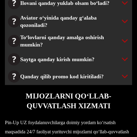
Ilovani qanday yuklab olsam bo‘ladi?
Aviator o‘yinida qanday g‘alaba
qozoniladi?
To‘lovlarni qanday amalga oshirish
mumkin?
Saytga qanday kirish mumkin?
Qanday qilib promo kod kiritiladi?
MIJOZLARNI QO‘LLAB-
QUVVATLASH XIZMATI
Pin-Up UZ foydalanuvchilarga doimiy yordam ko‘rsatish
maqsadida 24/7 faoliyat yurituvchi mijozlarni qo‘llab-quvvatlash