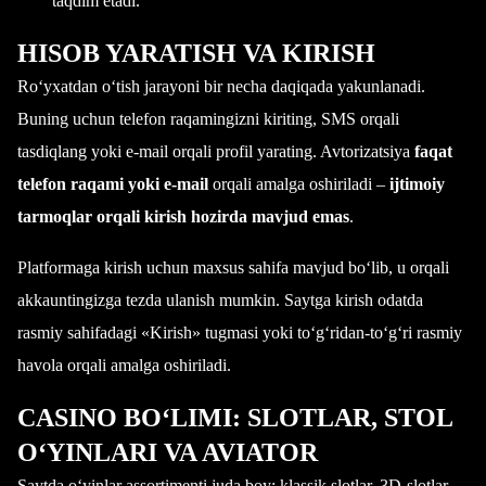
taqdim etadi.
HISOB YARATISH VA KIRISH
Ro‘yxatdan o‘tish jarayoni bir necha daqiqada yakunlanadi.
Buning uchun telefon raqamingizni kiriting, SMS orqali
tasdiqlang yoki e-mail orqali profil yarating. Avtorizatsiya
faqat
telefon raqami yoki e-mail
orqali amalga oshiriladi –
ijtimoiy
tarmoqlar orqali kirish hozirda mavjud emas
.
Platformaga kirish uchun maxsus sahifa mavjud bo‘lib, u orqali
akkauntingizga tezda ulanish mumkin. Saytga kirish odatda
rasmiy sahifadagi «Kirish» tugmasi yoki to‘g‘ridan-to‘g‘ri rasmiy
havola orqali amalga oshiriladi.
CASINO BO‘LIMI: SLOTLAR, STOL
O‘YINLARI VA AVIATOR
Saytda o‘yinlar assortimenti juda boy: klassik slotlar, 3D-slotlar,