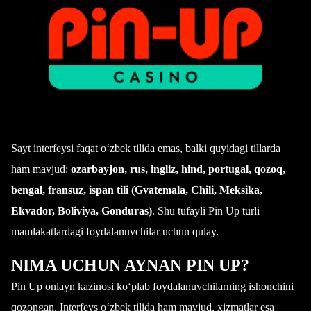
Sayt interfeysi faqat o‘zbek tilida emas, balki quyidagi tillarda
ham mavjud:
ozarbayjon, rus, ingliz, hind, portugal, qozoq,
bengal, fransuz, ispan tili (Gvatemala, Chili, Meksika,
Ekvador, Boliviya, Gonduras)
. Shu tufayli Pin Up turli
mamlakatlardagi foydalanuvchilar uchun qulay.
NIMA UCHUN AYNAN PIN UP?
Pin Up onlayn kazinosi ko‘plab foydalanuvchilarning ishonchini
qozongan. Interfeys o‘zbek tilida ham mavjud, xizmatlar esa