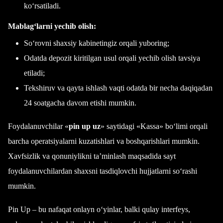
ko‘rsatiladi.
Mablag‘larni yechib olish:
So‘rovni shaxsiy kabinetingiz orqali yuboring;
Odatda depozit kiritilgan usul orqali yechib olish tavsiya
etiladi;
Tekshiruv va qayta ishlash vaqti odatda bir necha daqiqadan
24 soatgacha davom etishi mumkin.
Foydalanuvchilar «
pin up uz
» saytidagi «Kassa» bo‘limi orqali
barcha operatsiyalarni kuzatishlari va boshqarishlari mumkin.
Xavfsizlik va qonuniylikni ta’minlash maqsadida sayt
foydalanuvchilardan shaxsni tasdiqlovchi hujjatlarni so‘rashi
mumkin.
Pin Up – bu nafaqat onlayn o‘yinlar, balki qulay interfeys,