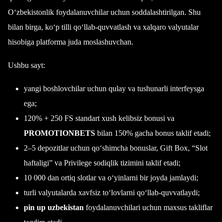
O‘zbekistonlik foydalanuvchilar uchun soddalashtirilgan. Shu
bilan birga, ko‘p tilli qo‘llab-quvvatlash va xalqaro valyutalar
hisobiga platforma juda moslashuvchan.
Ushbu sayt:
yangi boshlovchilar uchun qulay va tushunarli interfeysga
ega;
120% + 250 FS standart xush kelibsiz bonusi va
PROMOTIONBETS
bilan 150% gacha bonus taklif etadi;
2–5 depozitlar uchun qo‘shimcha bonuslar, Gift Box, “Slot
haftaligi” va Privilege sodiqlik tizimini taklif etadi;
10 000 dan ortiq slotlar va o‘yinlarni bir joyda jamlaydi;
turli valyutalarda xavfsiz to‘lovlarni qo‘llab-quvvatlaydi;
pin up uzbekistan
foydalanuvchilari uchun maxsus takliflar