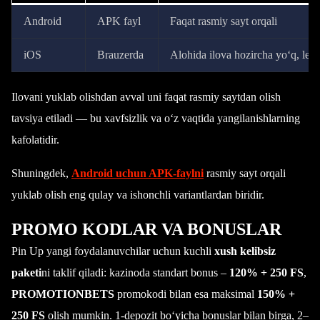
Android
APK fayl
Faqat rasmiy sayt orqali
iOS
Brauzerda
Alohida ilova hozircha yo‘q, lekin
Ilovani yuklab olishdan avval uni faqat rasmiy saytdan olish
tavsiya etiladi — bu xavfsizlik va o‘z vaqtida yangilanishlarning
kafolatidir.
Shuningdek,
Android uchun APK-faylni
rasmiy sayt orqali
yuklab olish eng qulay va ishonchli variantlardan biridir.
PROMO KODLAR VA BONUSLAR
Pin Up yangi foydalanuvchilar uchun kuchli
xush kelibsiz
paketi
ni taklif qiladi: kazinoda standart bonus –
120% + 250 FS
,
PROMOTIONBETS
promokodi bilan esa maksimal
150% +
250 FS
olish mumkin. 1-depozit bo‘yicha bonuslar bilan birga, 2–